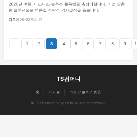
2026년 여름, 비즈니스 솔루션 활용법을 총정리합니다. 기업 맞춤
형 솔루션으로 여름철 전략적 의사결정을 돕습니다.
김도윤
06-22
조회 61
음
맨끝
1
2
3
4
5
6
7
8
9
1
TS컴퍼니
홈
게시판
개인정보처리방침
© 2026 tscompany.co.kr. All rights reserved.