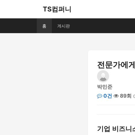
TS컴퍼니
홈
게시판
전문가에게
박민준
0건
89회
기업 비즈니