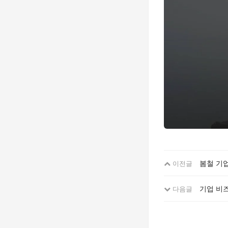
봄철 기
이전글
기업 비
다음글