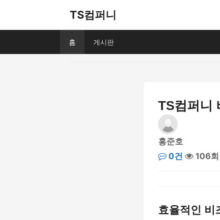
TS컴퍼니
홈
게시판
TS컴퍼니
홍준호
0건
106회
효율적인 비