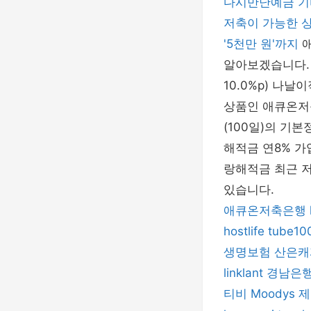
다시만난예금 기
저축이 가능한 
'5천만 원'까지
알아보겠습니다. 
10.0%p) 나
상품인 애큐온저축
(100일)의 기
해적금 연8% 가입 바
랑해적금 최근 
있습니다.
애큐온저축은행
hostlife
tube10
생명보험
산은캐
linklant
경남은
티비
Moodys
제