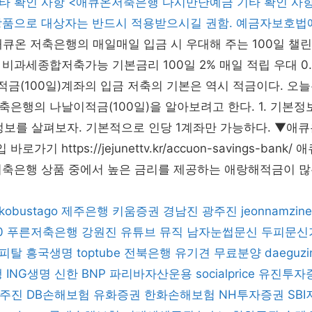
타 확인 사항 <애큐온저축은행 다시만난예금 기타 확인 사항
상품으로 대상자는 반드시 적용받으시길 권함. 예금자보호법에
애큐온 저축은행의 매일매일 입금 시 우대해 주는 100일 챌
비과세종합저축가능 기본금리 100일 2% 매일 적립 우대 0.1%
날이적금(100일)계좌의 입금 저축의 기본은 역시 적금이다. 오
은행의 나날이적금(100일)을 알아보려고 한다. 1. 기본
본정보를 살펴보자. 기본적으로 인당 1계좌만 가능하다. ▼애
로가기 https://jejunettv.kr/accuon-savings-ban
저축은행 상품 중에서 높은 금리를 제공하는 애랑해적금이 많
kobustago
제주은행
키움증권
경남진
광주진
jeonnamzine
0
푸른저축은행
강원진
유튜브 뮤직
남자눈썹문신
두피문신
피탈
흥국생명
toptube
전북은행
유기견 무료분양
daeguzi
행
ING생명
신한 BNP 파리바자산운용
socialprice
유진투자
주진
DB손해보험
유화증권
한화손해보험
NH투자증권
SB