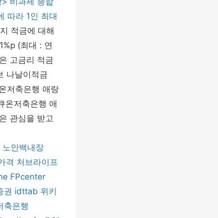
> 비과세 종합
 따라 1인 최대
린지 적금에 대해
p (최대 : 연
늘은 고금리 적금
정보 나날이적금
큐온저축은행 애랑
k/ 애큐온저축은행 애
은 관심을 받고
노안백내장
가격
처브라이프
ne
FPcenter
증권
idttab
위키
I저축은행