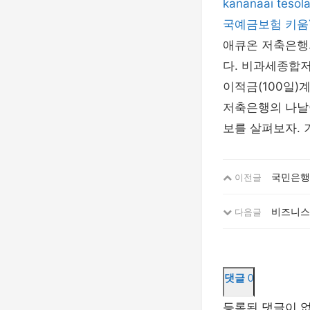
kananaai
tesol
국예금보험
키움
애큐온 저축은행의
다. 비과세종합저축
이적금(100일)
저축은행의 나날이
보를 살펴보자. 
국민은행 
이전글
비즈니스 
다음글
댓글
0
등록된 댓글이 