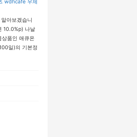
츠
wdhcafe
우체
해 알아보겠습니
10.0%p) 나날
적금상품인 애큐온
100일)의 기본정