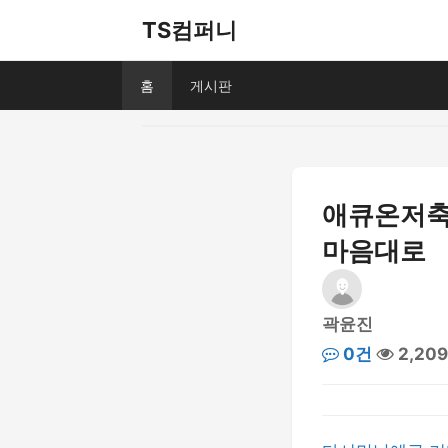
TS컴퍼니
홈
게시판
애큐온저축
마음대로
곽윤진
0건
2,20